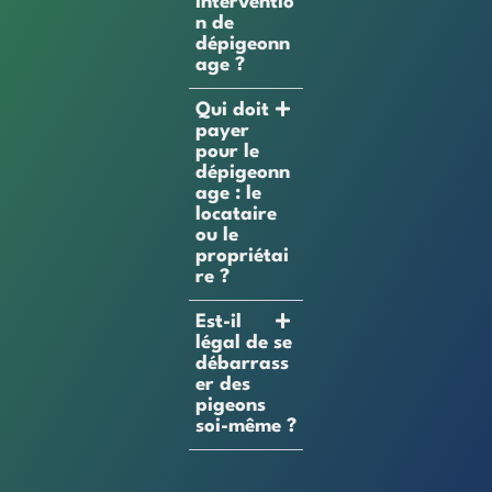
interventio
n de
dépigeonn
age ?
Qui doit
payer
pour le
dépigeonn
age : le
locataire
ou le
propriétai
re ?
Est-il
légal de se
débarrass
er des
pigeons
soi-même ?