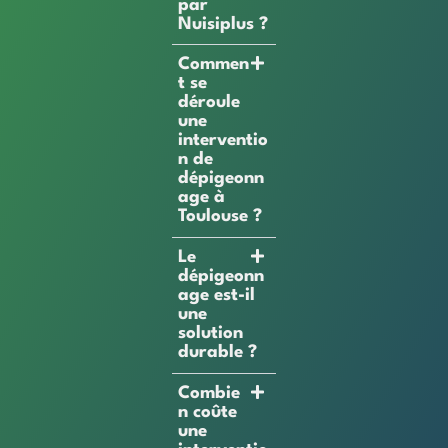
par
Nuisiplus ?
Commen
t se
déroule
une
interventio
n de
dépigeonn
age à
Toulouse ?
Le
dépigeonn
age est-il
une
solution
durable ?
Combie
n coûte
une