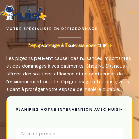
Aller
au
contenu
VOTRE SPÉCIALISTE EN DÉPIGEONNAGE
Dépigeonnage à Toulouse avec NUISI+
Les pigeons peuvent causer des nuisances importantes
et des dommages à vos bâtiments. Chez NUISI+, nous
offrons des solutions efficaces et respectueuses de
l’environnement pour le dépigeonnage à Toulouse, vous
aidant à protéger votre espace de manière durable.
PLANIFIEZ VOTRE INTERVENTION AVEC NUISI+
N
o