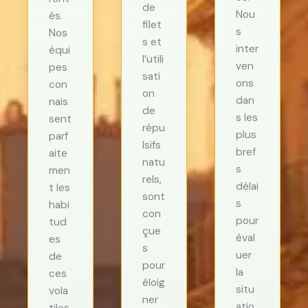
de
Nou
és.
filet
s
Nos
s et
inter
équi
l’utili
ven
pes
sati
ons
con
on
dan
nais
de
s les
sent
répu
plus
parf
lsifs
bref
aite
natu
s
men
rels,
délai
t les
sont
s
habi
con
pour
tud
çue
éval
es
s
uer
de
pour
la
ces
éloig
situ
vola
ner
atio
tiles,