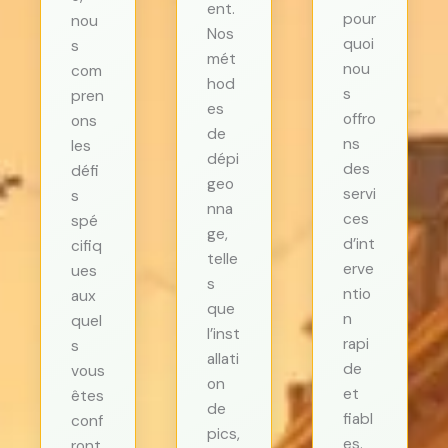
ent.
pour
nou
Nos
quoi
s
mét
nou
com
hod
s
pren
es
offro
ons
de
ns
les
dépi
des
défi
geo
servi
s
nna
ces
spé
ge,
d’int
cifiq
telle
erve
ues
s
ntio
aux
que
n
quel
l’inst
rapi
s
allati
de
vous
on
et
êtes
de
fiabl
conf
pics,
es.
ront