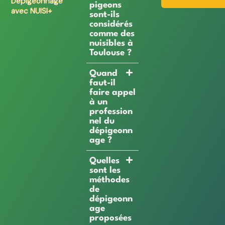
Dépigeonnage
pigeons
avec NUISI+
sont-ils
considérés
comme des
nuisibles à
Toulouse ?
Quand
faut-il
faire appel
à un
profession
nel du
dépigeonn
age ?
Quelles
sont les
méthodes
de
dépigeonn
age
proposées