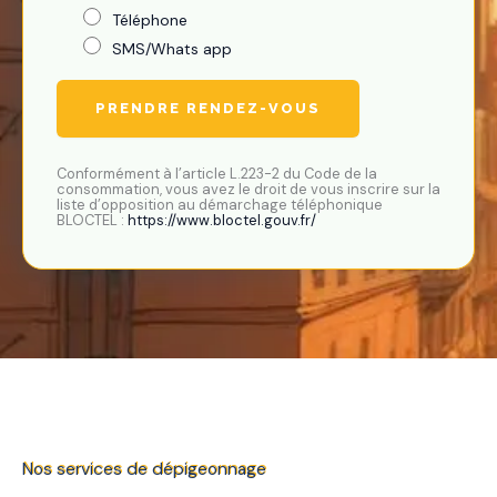
’
t
Téléphone
i
i
n
SMS/Whats app
o
t
n
e
(
PRENDRE RENDEZ-VOUS
r
V
v
i
e
l
Conformément à l’article L.223-2 du Code de la
n
consommation, vous avez le droit de vous inscrire sur la
l
t
liste d’opposition au démarchage téléphonique
e
BLOCTEL :
https://www.bloctel.gouv.fr/
i
e
o
t
n
C
s
o
o
d
u
e
h
p
a
o
i
s
t
t
é
a
Nos services de dépigeonnage
e
l