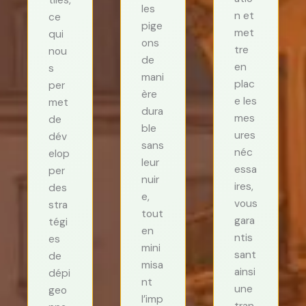
les
n et
ce
pige
met
qui
ons
tre
nou
de
en
s
mani
plac
per
ère
e les
met
dura
mes
de
ble
ures
dév
sans
néc
elop
leur
essa
per
nuir
ires,
des
e,
vous
stra
tout
gara
tégi
en
ntis
es
mini
sant
de
misa
ainsi
dépi
nt
une
geo
l’imp
tran