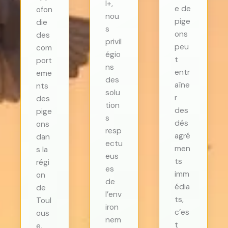
I+,
e de
ofon
nou
pige
die
s
ons
des
privil
peu
com
égio
t
port
ns
entr
eme
des
aîne
nts
solu
r
des
tion
des
pige
s
dés
ons
resp
agré
dan
ectu
men
s la
eus
ts
régi
es
imm
on
de
édia
de
l’env
ts,
Toul
iron
c’es
ous
nem
t
e,