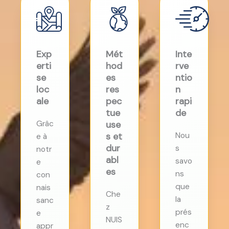
Exp
Mét
Inte
erti
hod
rve
se
es
ntio
loc
res
n
ale
pec
rapi
tue
de
Grâc
use
s et
Nou
e à
dur
s
notr
abl
savo
e
es
ns
con
que
nais
Che
la
sanc
z
prés
e
NUIS
enc
appr