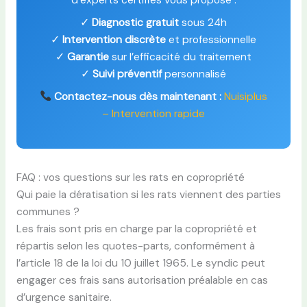
d’experts certifiés vous propose :
✓
Diagnostic gratuit
sous 24h
✓
Intervention discrète
et professionnelle
✓
Garantie
sur l’efficacité du traitement
✓
Suivi préventif
personnalisé
Contactez-nous dès maintenant :
Nuisiplus
– Intervention rapide
FAQ : vos questions sur les rats en copropriété
Qui paie la dératisation si les rats viennent des parties
communes ?
Les frais sont pris en charge par la copropriété et
répartis selon les quotes-parts, conformément à
l’article 18 de la loi du 10 juillet 1965. Le syndic peut
engager ces frais sans autorisation préalable en cas
d’urgence sanitaire.