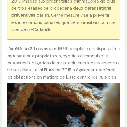
2016 impose aux propriétaires d’immeubles de plus
de trois étages de procéder à
deux dératisations
préventives par an
. Cette mesure vise à prévenir
les infestations dans les quartiers sensibles comme
Compans-Caffarelli.
L’
arrêté du 23 novembre 1976
complète ce dispositif en
imposant aux propriétaires, syndics d’immeuble et
locataires l’obligation de maintenir leurs locaux exempts
de nuisibles. La
loi ELAN de 2018
a également renforcé
les obligations en matière de lutte contre les nuisibles.